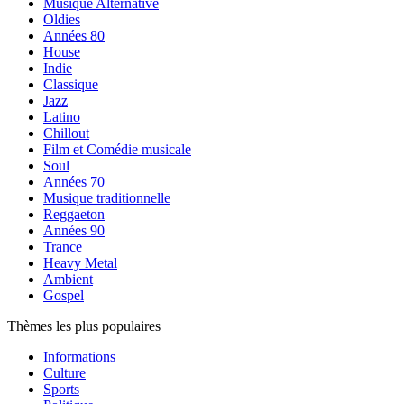
Musique Alternative
Oldies
Années 80
House
Indie
Classique
Jazz
Latino
Chillout
Film et Comédie musicale
Soul
Années 70
Musique traditionnelle
Reggaeton
Années 90
Trance
Heavy Metal
Ambient
Gospel
Thèmes les plus populaires
Informations
Culture
Sports