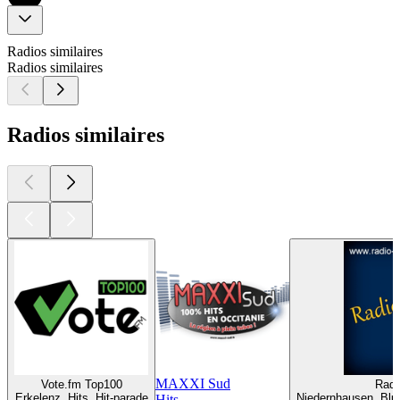
Radios similaires
Radios similaires
Radios similaires
MAXXI Sud
Vote.fm Top100
Radi
Erkelenz, Hits, Hit-parade
Niedernhausen, Blue
Hits