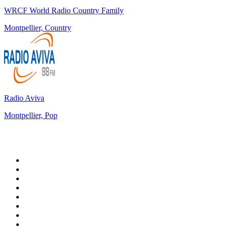
WRCF World Radio Country Family
Montpellier, Country
Radio Aviva
Montpellier, Pop
Top 100 sur
radio.fr
1
.
RTL
2
.
RMC Info Talk Sport
3
.
France Info
4
.
Europe 1
5
.
France Inter
6
.
Radio FREE DOM
7
.
NOSTALGIE
8
.
Tropiques FM