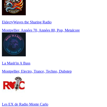
EklectyWaves the Sharing Radio
Montpellier, Années 70, Années 80, Pop, Metalcore
La Mash'in A Bass
Montpellier, Electro, Trance, Techno, Dubstep
Les EX de Radio Monte Carlo