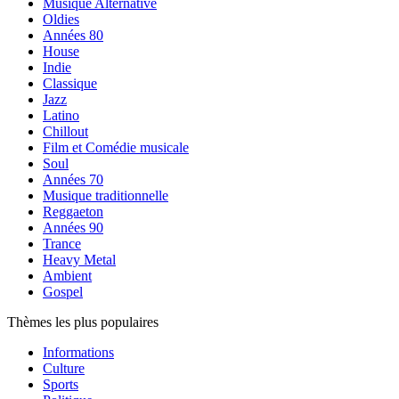
Musique Alternative
Oldies
Années 80
House
Indie
Classique
Jazz
Latino
Chillout
Film et Comédie musicale
Soul
Années 70
Musique traditionnelle
Reggaeton
Années 90
Trance
Heavy Metal
Ambient
Gospel
Thèmes les plus populaires
Informations
Culture
Sports