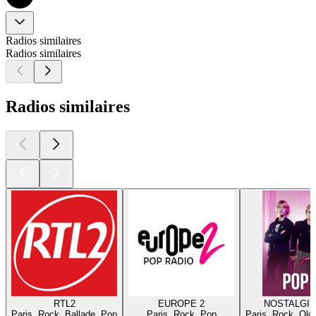
Radios similaires
Radios similaires
Radios similaires
RTL2
EUROPE 2
NOSTALGIE
Paris, Rock, Ballade, Pop
Paris, Rock, Pop
Paris, Rock, Old