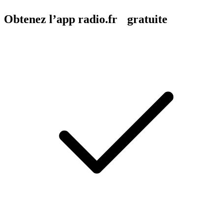
Obtenez l’app radio.fr gratuite