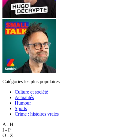
Catégories les plus populaires
Culture et société
Actualités
Humour
Sports
Crime : histoires vraies
A - H
I - P
Q - Z