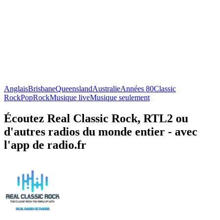
Anglais
Brisbane
Queensland
Australie
Années 80
Classic
Rock
Pop
Rock
Musique live
Musique seulement
Écoutez Real Classic Rock, RTL2 ou
d'autres radios du monde entier - avec
l'app de radio.fr