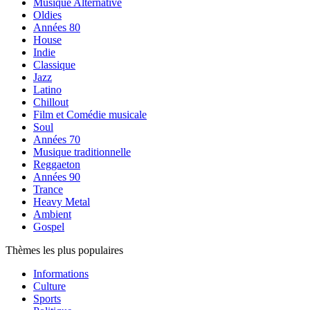
Musique Alternative
Oldies
Années 80
House
Indie
Classique
Jazz
Latino
Chillout
Film et Comédie musicale
Soul
Années 70
Musique traditionnelle
Reggaeton
Années 90
Trance
Heavy Metal
Ambient
Gospel
Thèmes les plus populaires
Informations
Culture
Sports