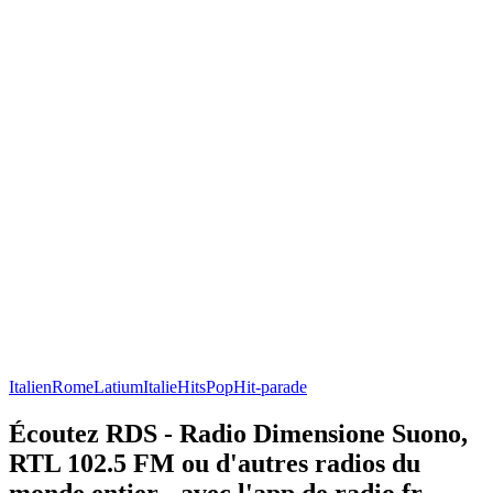
Italien
Rome
Latium
Italie
Hits
Pop
Hit-parade
Écoutez RDS - Radio Dimensione Suono,
RTL 102.5 FM ou d'autres radios du
monde entier - avec l'app de radio.fr