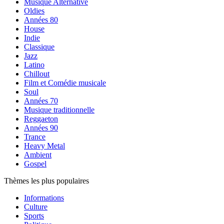
Musique Alternative
Oldies
Années 80
House
Indie
Classique
Jazz
Latino
Chillout
Film et Comédie musicale
Soul
Années 70
Musique traditionnelle
Reggaeton
Années 90
Trance
Heavy Metal
Ambient
Gospel
Thèmes les plus populaires
Informations
Culture
Sports