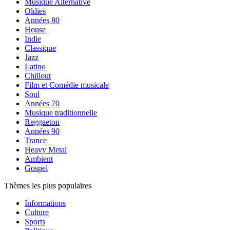
Musique Alternative
Oldies
Années 80
House
Indie
Classique
Jazz
Latino
Chillout
Film et Comédie musicale
Soul
Années 70
Musique traditionnelle
Reggaeton
Années 90
Trance
Heavy Metal
Ambient
Gospel
Thèmes les plus populaires
Informations
Culture
Sports