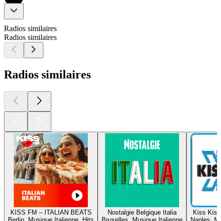
Radios similaires
Radios similaires
Radios similaires
KISS FM – ITALIAN BEATS
Nostalgie Belgique Italia
Kiss Kiss
Berlin, Musique Italienne, Hits
Bruxelles, Musique Italienne
Naples, Mu