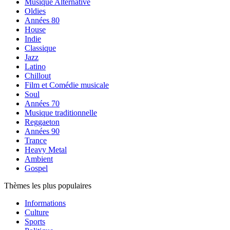
Musique Alternative
Oldies
Années 80
House
Indie
Classique
Jazz
Latino
Chillout
Film et Comédie musicale
Soul
Années 70
Musique traditionnelle
Reggaeton
Années 90
Trance
Heavy Metal
Ambient
Gospel
Thèmes les plus populaires
Informations
Culture
Sports