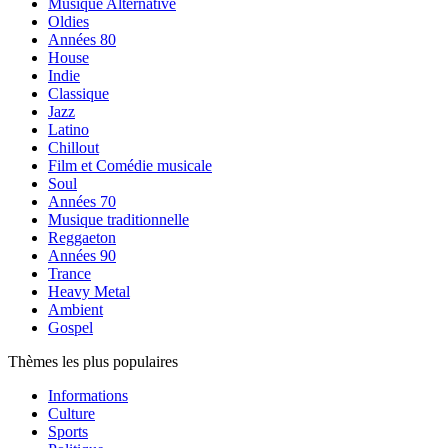
Musique Alternative
Oldies
Années 80
House
Indie
Classique
Jazz
Latino
Chillout
Film et Comédie musicale
Soul
Années 70
Musique traditionnelle
Reggaeton
Années 90
Trance
Heavy Metal
Ambient
Gospel
Thèmes les plus populaires
Informations
Culture
Sports