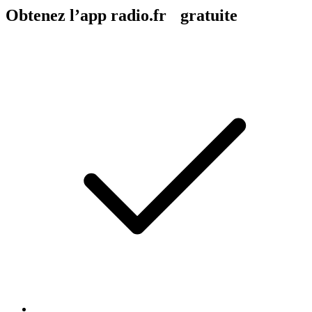
Obtenez l’app radio.fr gratuite