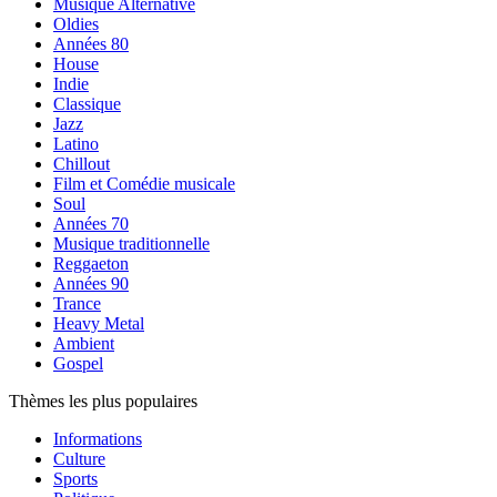
Musique Alternative
Oldies
Années 80
House
Indie
Classique
Jazz
Latino
Chillout
Film et Comédie musicale
Soul
Années 70
Musique traditionnelle
Reggaeton
Années 90
Trance
Heavy Metal
Ambient
Gospel
Thèmes les plus populaires
Informations
Culture
Sports