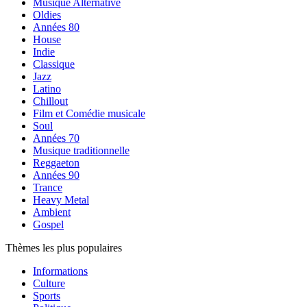
Musique Alternative
Oldies
Années 80
House
Indie
Classique
Jazz
Latino
Chillout
Film et Comédie musicale
Soul
Années 70
Musique traditionnelle
Reggaeton
Années 90
Trance
Heavy Metal
Ambient
Gospel
Thèmes les plus populaires
Informations
Culture
Sports