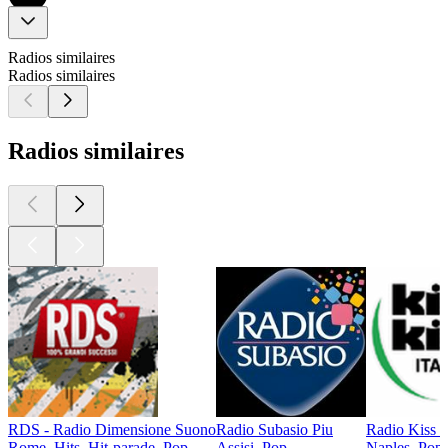
Radios similaires
Radios similaires
Radios similaires
RDS - Radio Dimensione Suono
Radio Subasio Piu
Radio Kiss Ki
Rome, Hits, Hit-parade, Pop
Assisi, Pop
Naples, Pop