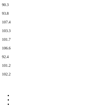
Radio Menergy
90.3
RFM
93.8
RIRE & CHANSONS
107.4
RMC Info Talk Sport
103.3
RTL
101.7
RTL2
106.6
Skyrock
92.4
Sud Radio
101.2
Totem Tarn-et-Garonne
102.2
Top 100 sur
radio.fr
1
.
RMC Info Talk Sport
2
.
RTL
3
.
France Info