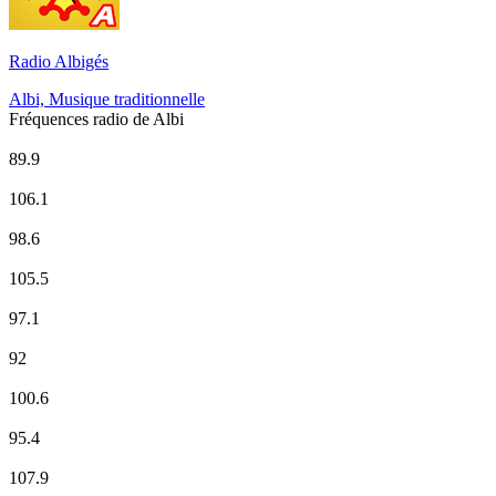
Radio Albigés
Albi, Musique traditionnelle
Fréquences radio de Albi
100%Radio – Albi
89.9
CHERIE FM
106.1
Europe 1
98.6
France Info
105.5
Fun Radio
97.1
M Radio
92
NRJ
100.6
Radio Albigés
95.4
Radio Classique
107.9