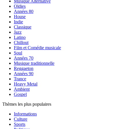
Musique Alternative
Oldies
Années 80
House
Indie
Classique
Jazz
Latino
Chillout
Film et Comédie musicale
Soul
Années 70
Musique traditionnelle
Reggaeton
Années 90
Trance
Heavy Metal
Ambient
Gospel
Thèmes les plus populaires
Informations
Culture
Sports