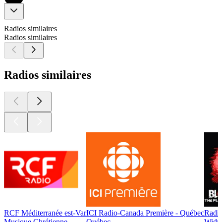
Radios similaires
Radios similaires
Radios similaires
RCF Méditerranée est-Var
ICI Radio-Canada Première - Québec
Radio
Musique Chrétienne
Québec
Widne