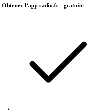
Obtenez l’app radio.fr gratuite