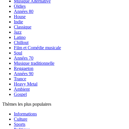
Musique Alternative
Oldies
Années 80
House
Indie
Classique
Jazz
Latino
Chillout
Film et Comédie musicale
Soul
Années 70
Musique traditionnelle
Reggaeton
Années 90
Trance
Heavy Metal
Ambient
Gospel
Thèmes les plus populaires
Informations
Culture
Sports