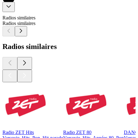
Radios similaires
Radios similaires
Radios similaires
Radio ZET Hits
Radio ZET 80
DANC
Varsovie, Hits, Pop, Hit-parade
Varsovie, Hits, Années 80, Pop
Varsovi