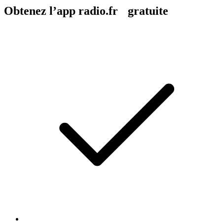
Obtenez l’app radio.fr gratuite