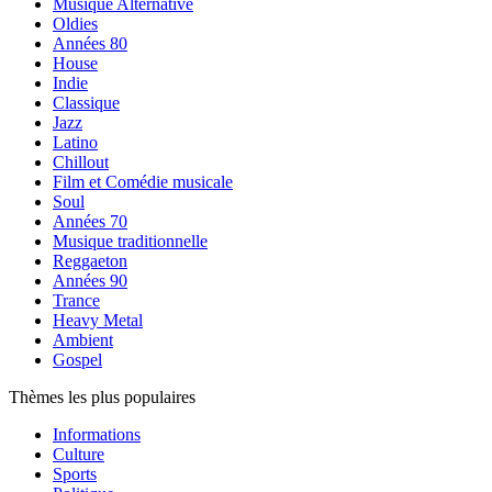
Musique Alternative
Oldies
Années 80
House
Indie
Classique
Jazz
Latino
Chillout
Film et Comédie musicale
Soul
Années 70
Musique traditionnelle
Reggaeton
Années 90
Trance
Heavy Metal
Ambient
Gospel
Thèmes les plus populaires
Informations
Culture
Sports