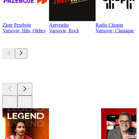
Złote Przeboje
Antyradio
Radio Chopin
Varsovie, Hits, Oldies
Varsovie, Rock
Varsovie, Classique
Les meilleurs
podcasts
Les meilleurs
podcasts
Les meilleurs
podcasts