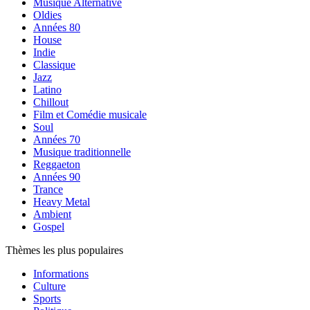
Musique Alternative
Oldies
Années 80
House
Indie
Classique
Jazz
Latino
Chillout
Film et Comédie musicale
Soul
Années 70
Musique traditionnelle
Reggaeton
Années 90
Trance
Heavy Metal
Ambient
Gospel
Thèmes les plus populaires
Informations
Culture
Sports