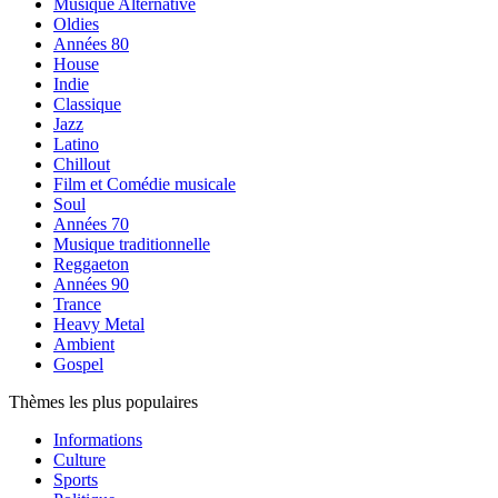
Musique Alternative
Oldies
Années 80
House
Indie
Classique
Jazz
Latino
Chillout
Film et Comédie musicale
Soul
Années 70
Musique traditionnelle
Reggaeton
Années 90
Trance
Heavy Metal
Ambient
Gospel
Thèmes les plus populaires
Informations
Culture
Sports