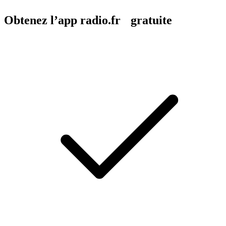
Obtenez l’app radio.fr gratuite