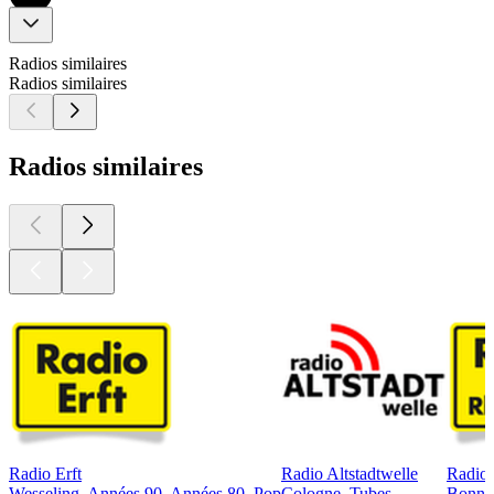
Radios similaires
Radios similaires
Radios similaires
Radio Erft
Radio Altstadtwelle
Radio 
Wesseling, Années 90, Années 80, Pop
Cologne, Tubes
Bonn, 