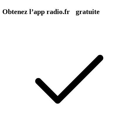
Obtenez l’app radio.fr gratuite