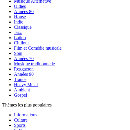
Musique Alternative
Oldies
Années 80
House
Indie
Classique
Jazz
Latino
Chillout
Film et Comédie musicale
Soul
Années 70
Musique traditionnelle
Reggaeton
Années 90
Trance
Heavy Metal
Ambient
Gospel
Thèmes les plus populaires
Informations
Culture
Sports