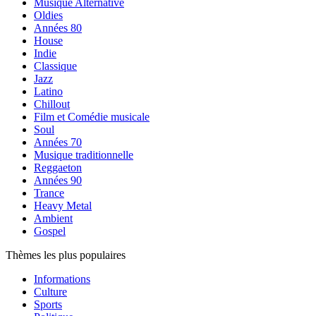
Musique Alternative
Oldies
Années 80
House
Indie
Classique
Jazz
Latino
Chillout
Film et Comédie musicale
Soul
Années 70
Musique traditionnelle
Reggaeton
Années 90
Trance
Heavy Metal
Ambient
Gospel
Thèmes les plus populaires
Informations
Culture
Sports