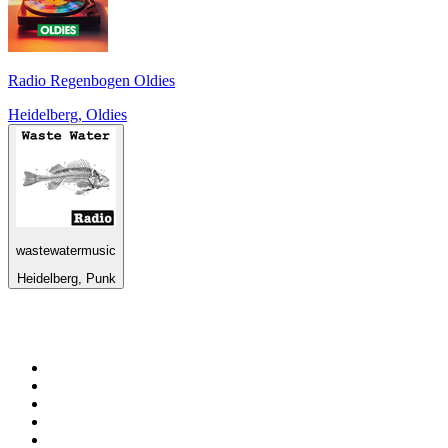
Radio Regenbogen Oldies
Heidelberg, Oldies
wastewatermusic
Heidelberg, Punk
Top 100 sur
radio.fr
1
.
RTL
2
.
RMC Info Talk Sport
3
.
France Info
4
.
Europe 1
5
.
France Inter