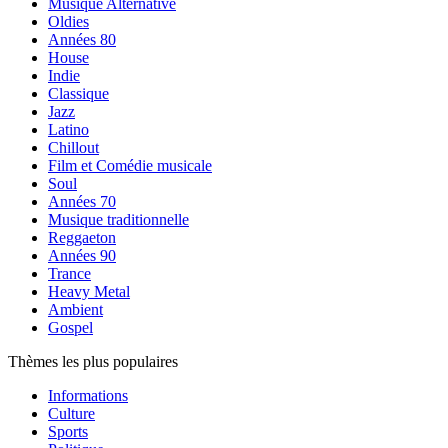
Musique Alternative
Oldies
Années 80
House
Indie
Classique
Jazz
Latino
Chillout
Film et Comédie musicale
Soul
Années 70
Musique traditionnelle
Reggaeton
Années 90
Trance
Heavy Metal
Ambient
Gospel
Thèmes les plus populaires
Informations
Culture
Sports