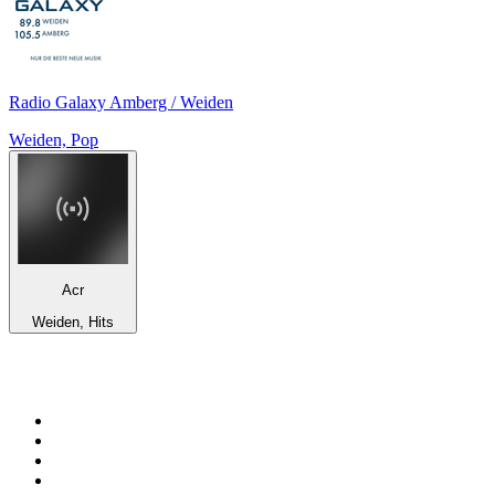
Radio Galaxy Amberg / Weiden
Weiden, Pop
Acr
Weiden, Hits
Top 100 sur
radio.fr
1
.
RTL
2
.
RMC Info Talk Sport
3
.
France Info
4
.
Europe 1