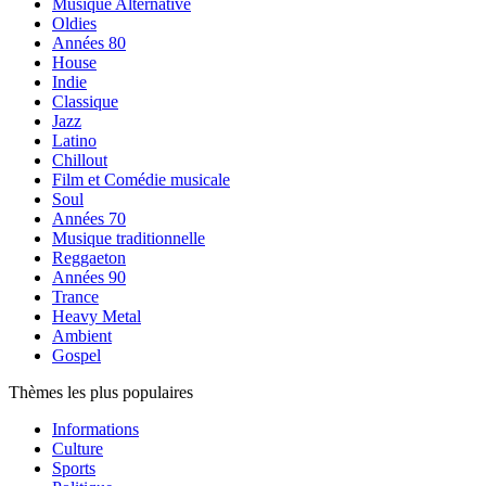
Musique Alternative
Oldies
Années 80
House
Indie
Classique
Jazz
Latino
Chillout
Film et Comédie musicale
Soul
Années 70
Musique traditionnelle
Reggaeton
Années 90
Trance
Heavy Metal
Ambient
Gospel
Thèmes les plus populaires
Informations
Culture
Sports