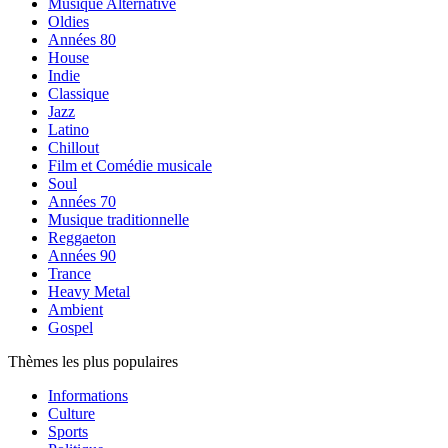
Musique Alternative
Oldies
Années 80
House
Indie
Classique
Jazz
Latino
Chillout
Film et Comédie musicale
Soul
Années 70
Musique traditionnelle
Reggaeton
Années 90
Trance
Heavy Metal
Ambient
Gospel
Thèmes les plus populaires
Informations
Culture
Sports