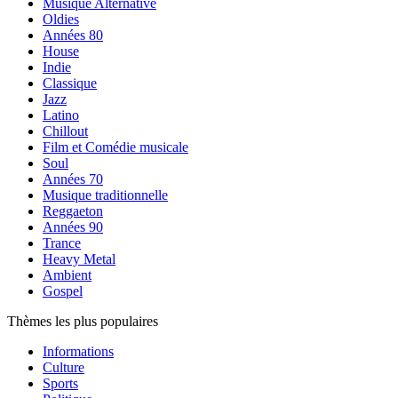
Musique Alternative
Oldies
Années 80
House
Indie
Classique
Jazz
Latino
Chillout
Film et Comédie musicale
Soul
Années 70
Musique traditionnelle
Reggaeton
Années 90
Trance
Heavy Metal
Ambient
Gospel
Thèmes les plus populaires
Informations
Culture
Sports