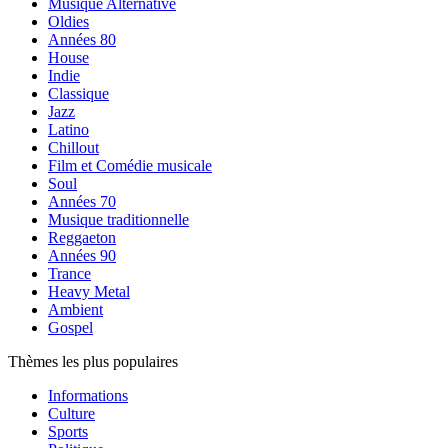
Musique Alternative
Oldies
Années 80
House
Indie
Classique
Jazz
Latino
Chillout
Film et Comédie musicale
Soul
Années 70
Musique traditionnelle
Reggaeton
Années 90
Trance
Heavy Metal
Ambient
Gospel
Thèmes les plus populaires
Informations
Culture
Sports