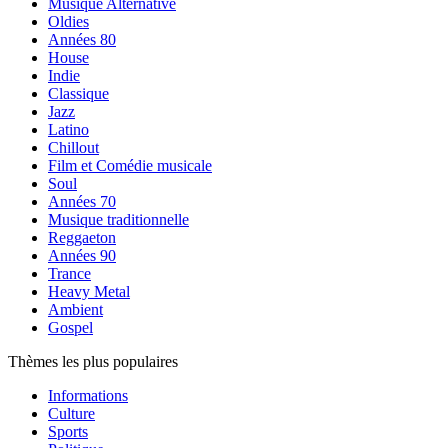
Musique Alternative
Oldies
Années 80
House
Indie
Classique
Jazz
Latino
Chillout
Film et Comédie musicale
Soul
Années 70
Musique traditionnelle
Reggaeton
Années 90
Trance
Heavy Metal
Ambient
Gospel
Thèmes les plus populaires
Informations
Culture
Sports