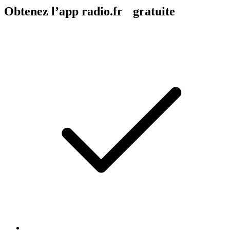
Obtenez l’app radio.fr gratuite