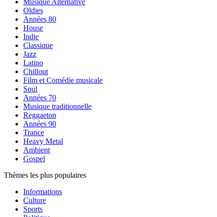
Musique Alternative
Oldies
Années 80
House
Indie
Classique
Jazz
Latino
Chillout
Film et Comédie musicale
Soul
Années 70
Musique traditionnelle
Reggaeton
Années 90
Trance
Heavy Metal
Ambient
Gospel
Thèmes les plus populaires
Informations
Culture
Sports