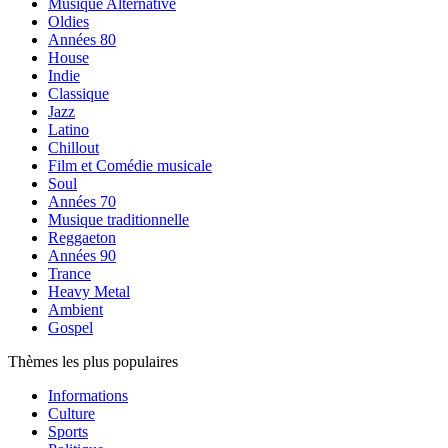
Musique Alternative
Oldies
Années 80
House
Indie
Classique
Jazz
Latino
Chillout
Film et Comédie musicale
Soul
Années 70
Musique traditionnelle
Reggaeton
Années 90
Trance
Heavy Metal
Ambient
Gospel
Thèmes les plus populaires
Informations
Culture
Sports