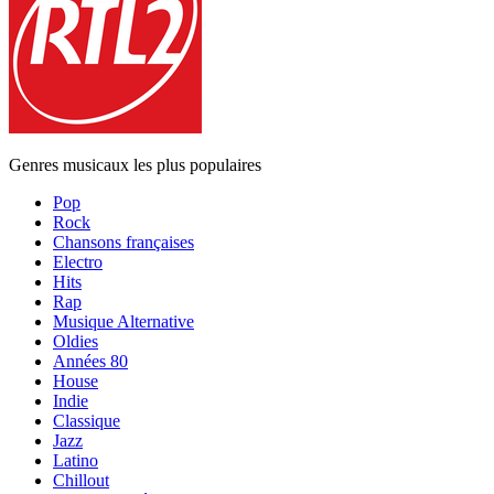
Genres musicaux les plus populaires
Pop
Rock
Chansons françaises
Electro
Hits
Rap
Musique Alternative
Oldies
Années 80
House
Indie
Classique
Jazz
Latino
Chillout