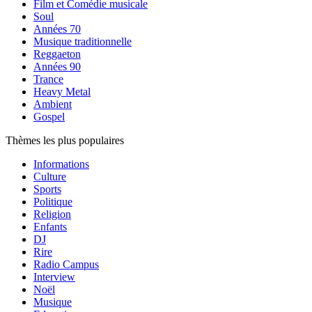
Film et Comédie musicale
Soul
Années 70
Musique traditionnelle
Reggaeton
Années 90
Trance
Heavy Metal
Ambient
Gospel
Thèmes les plus populaires
Informations
Culture
Sports
Politique
Religion
Enfants
DJ
Rire
Radio Campus
Interview
Noël
Musique