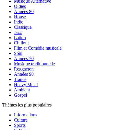
Musique Alternative
Oldies
Années 80
House
Indie
Classique
Jazz
Latino
Chillout
Film et Comédie musicale
Soul
Années 70
Musique traditionnelle
Reggaeton
Années 90
Trance
Heavy Metal
Ambient
Gospel
Thèmes les plus populaires
Informations
Culture
Sports