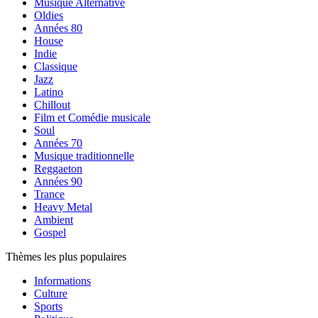
Musique Alternative
Oldies
Années 80
House
Indie
Classique
Jazz
Latino
Chillout
Film et Comédie musicale
Soul
Années 70
Musique traditionnelle
Reggaeton
Années 90
Trance
Heavy Metal
Ambient
Gospel
Thèmes les plus populaires
Informations
Culture
Sports