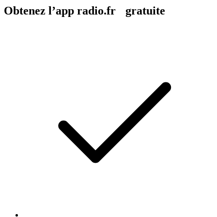
Obtenez l’app radio.fr gratuite