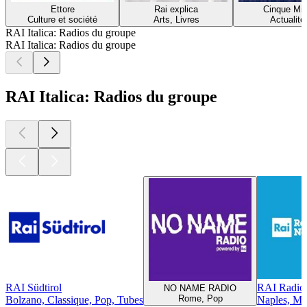
Ettore
Rai explica
Cinque Min
Culture et société
Arts, Livres
Actualité
RAI Italica: Radios du groupe
RAI Italica: Radios du groupe
RAI Italica: Radios du groupe
RAI Südtirol
RAI Radio 
NO NAME RADIO
Rome, Pop
Bolzano, Classique, Pop, Tubes
Naples, Mus