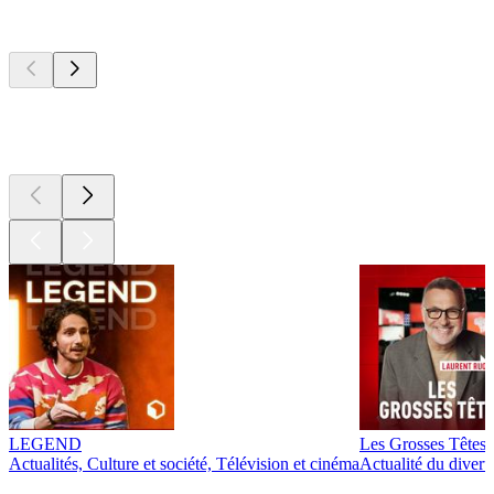
Les meilleurs
podcasts
Les meilleurs
podcasts
Les meilleurs
podcasts
LEGEND
Les Grosses Têtes
Actualités, Culture et société, Télévision et cinéma
Actualité du diver