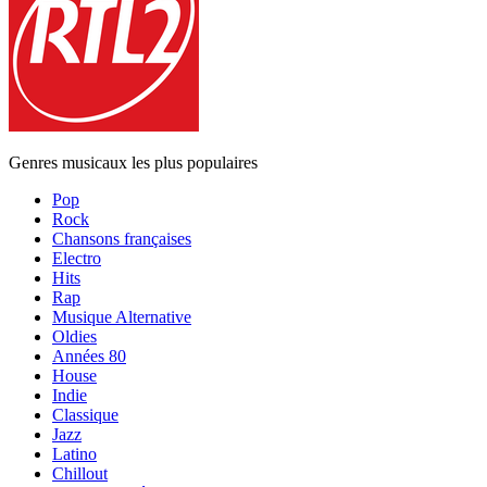
Genres musicaux les plus populaires
Pop
Rock
Chansons françaises
Electro
Hits
Rap
Musique Alternative
Oldies
Années 80
House
Indie
Classique
Jazz
Latino
Chillout