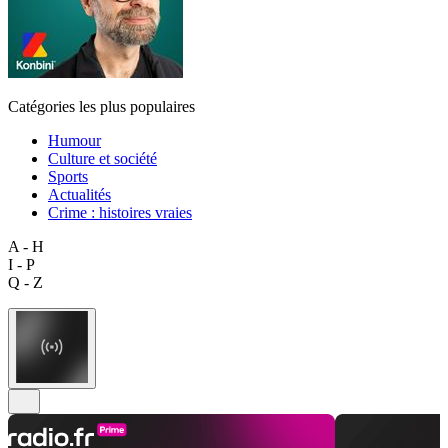
Catégories les plus populaires
Humour
Culture et société
Sports
Actualités
Crime : histoires vraies
A - H
I - P
Q - Z