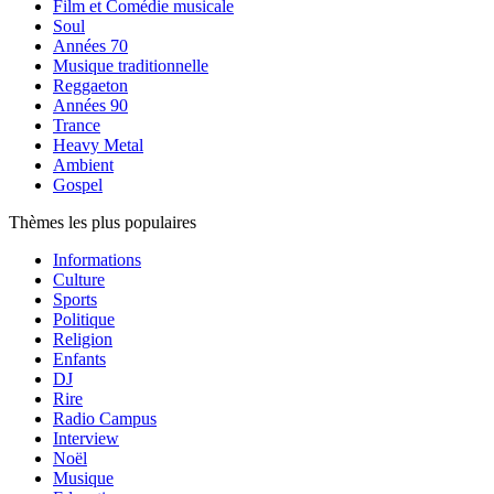
Film et Comédie musicale
Soul
Années 70
Musique traditionnelle
Reggaeton
Années 90
Trance
Heavy Metal
Ambient
Gospel
Thèmes les plus populaires
Informations
Culture
Sports
Politique
Religion
Enfants
DJ
Rire
Radio Campus
Interview
Noël
Musique