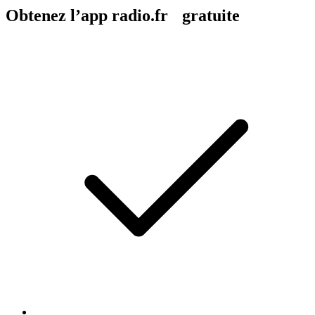
Obtenez l’app radio.fr gratuite