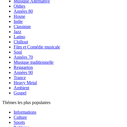
Musique Alternative
Oldies
Années 80
House
Indie
Classique
Jazz
Latino
Chillout
Film et Comédie musicale
Soul
Années 70
Musique traditionnelle
Reggaeton
Années 90
Trance
Heavy Metal
Ambient
Gospel
Thèmes les plus populaires
Informations
Culture
Sports