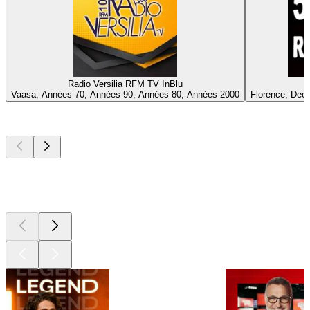
Radio Versilia RFM TV InBlu
Vaasa, Années 70, Années 90, Années 80, Années 2000
Florence, Deep
Les meilleurs
podcasts
Les meilleurs
podcasts
Les meilleurs
podcasts