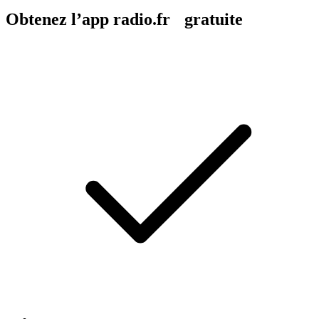
Obtenez l’app radio.fr gratuite