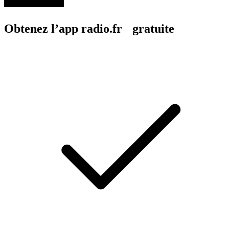
Obtenez l’app radio.fr gratuite