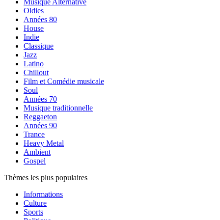
Musique Alternative
Oldies
Années 80
House
Indie
Classique
Jazz
Latino
Chillout
Film et Comédie musicale
Soul
Années 70
Musique traditionnelle
Reggaeton
Années 90
Trance
Heavy Metal
Ambient
Gospel
Thèmes les plus populaires
Informations
Culture
Sports