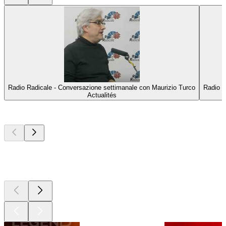
Radio Radicale - Conversazione settimanale con Maurizio Turco
Radio R
Actualités
Les meilleurs
podcasts
Les meilleurs
podcasts
Les meilleurs
podcasts