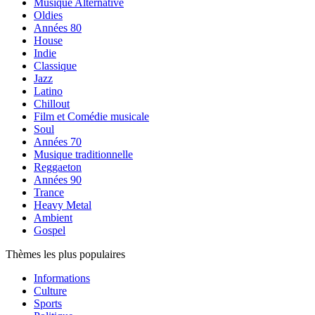
Musique Alternative
Oldies
Années 80
House
Indie
Classique
Jazz
Latino
Chillout
Film et Comédie musicale
Soul
Années 70
Musique traditionnelle
Reggaeton
Années 90
Trance
Heavy Metal
Ambient
Gospel
Thèmes les plus populaires
Informations
Culture
Sports