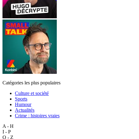
Catégories les plus populaires
Culture et société
Sports
Humour
Actualités
Crime : histoires vraies
A - H
I - P
Q - Z