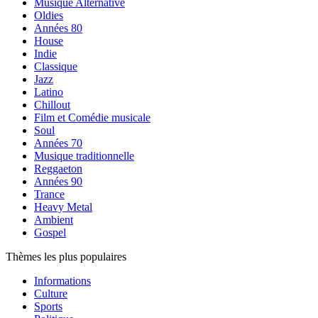
Musique Alternative
Oldies
Années 80
House
Indie
Classique
Jazz
Latino
Chillout
Film et Comédie musicale
Soul
Années 70
Musique traditionnelle
Reggaeton
Années 90
Trance
Heavy Metal
Ambient
Gospel
Thèmes les plus populaires
Informations
Culture
Sports