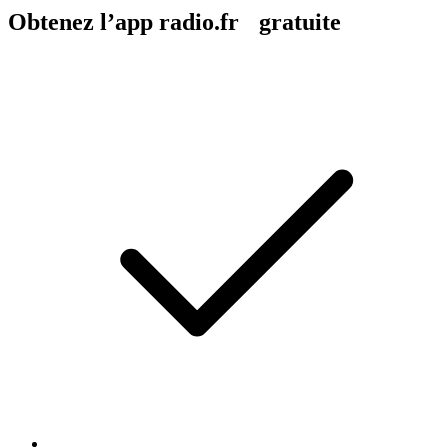
Obtenez l’app radio.fr gratuite