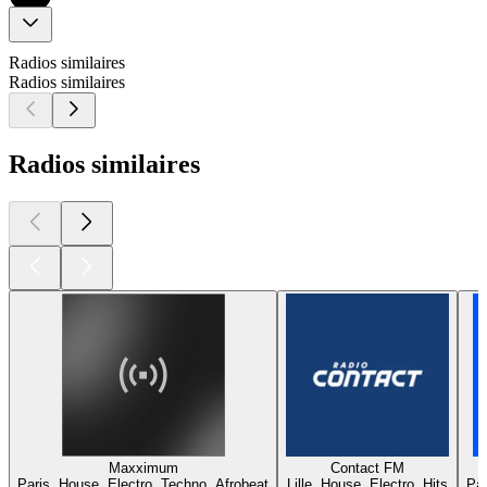
Radios similaires
Radios similaires
Radios similaires
Maxximum
Contact FM
Paris, House, Electro, Techno, Afrobeat
Lille, House, Electro, Hits
Par