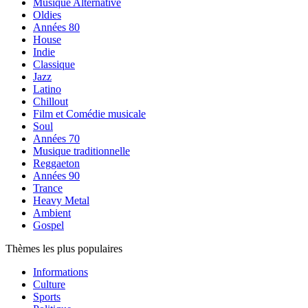
Musique Alternative
Oldies
Années 80
House
Indie
Classique
Jazz
Latino
Chillout
Film et Comédie musicale
Soul
Années 70
Musique traditionnelle
Reggaeton
Années 90
Trance
Heavy Metal
Ambient
Gospel
Thèmes les plus populaires
Informations
Culture
Sports