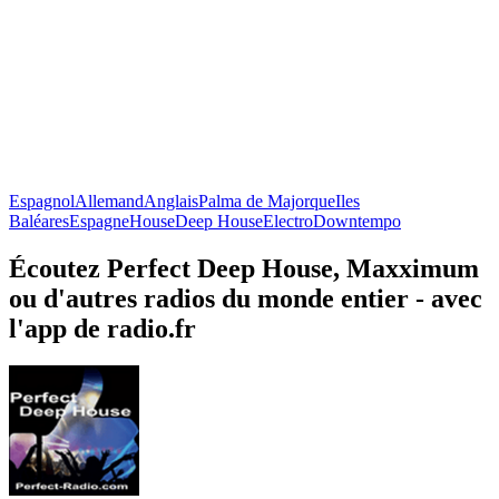
Espagnol
Allemand
Anglais
Palma de Majorque
Iles
Baléares
Espagne
House
Deep House
Electro
Downtempo
Écoutez Perfect Deep House, Maxximum
ou d'autres radios du monde entier - avec
l'app de radio.fr