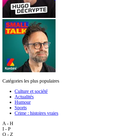
Catégories les plus populaires
Culture et société
Actualités
Humour
Sports
Crime : histoires vraies
A - H
I - P
Q - Z