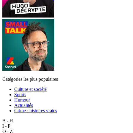
Catégories les plus populaires
Culture et société
Sports
Humour
Actualités
Crime : histoires vraies
A - H
I - P
Q - Z