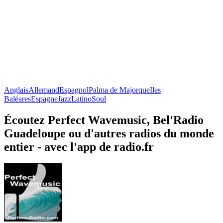
Anglais
Allemand
Espagnol
Palma de Majorque
Iles
Baléares
Espagne
Jazz
Latino
Soul
Écoutez Perfect Wavemusic, Bel'Radio
Guadeloupe ou d'autres radios du monde
entier - avec l'app de radio.fr