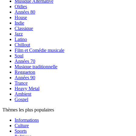
Musique Alternative
Oldies
Années 80
House
Indie
Classique
Jazz
Latino
Chillout
Film et Comédie musicale
Soul
Années 70
Musique traditionnelle
Reggaeton
Années 90
Trance
Heavy Metal
Ambient
Gospel
Thèmes les plus populaires
Informations
Culture
Sports