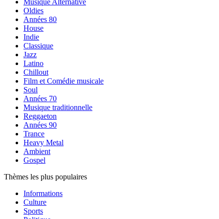
Musique Alternative
Oldies
Années 80
House
Indie
Classique
Jazz
Latino
Chillout
Film et Comédie musicale
Soul
Années 70
Musique traditionnelle
Reggaeton
Années 90
Trance
Heavy Metal
Ambient
Gospel
Thèmes les plus populaires
Informations
Culture
Sports