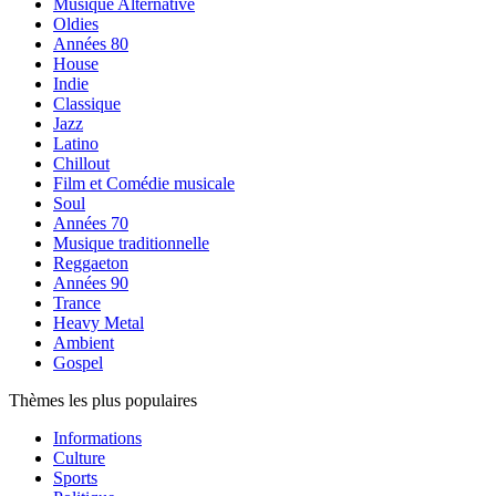
Musique Alternative
Oldies
Années 80
House
Indie
Classique
Jazz
Latino
Chillout
Film et Comédie musicale
Soul
Années 70
Musique traditionnelle
Reggaeton
Années 90
Trance
Heavy Metal
Ambient
Gospel
Thèmes les plus populaires
Informations
Culture
Sports