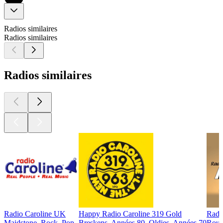
Radios similaires
Radios similaires
Radios similaires
Radio Caroline UK
Happy Radio Caroline 319 Gold
Radi
Maidstone, Rock, Pop
Breskens, Années 80, Oldies, Années 70
Roule