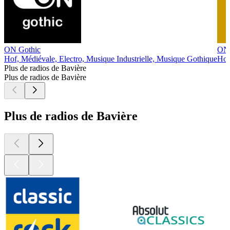
ON Gothic
ON 
Hof, Médiévale, Electro, Musique Industrielle, Musique Gothique
Hof
Plus de radios de Bavière
Plus de radios de Bavière
Plus de radios de Bavière