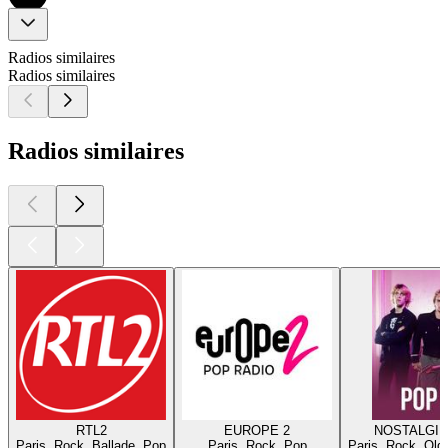
Radios similaires
Radios similaires
Radios similaires
RTL2
EUROPE 2
NOSTALGIE
Paris, Rock, Ballade, Pop
Paris, Rock, Pop
Paris, Rock, Old