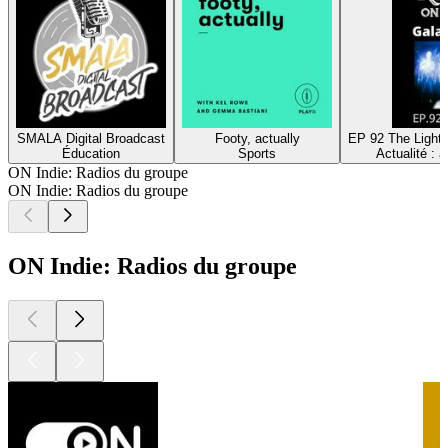
SMALA Digital Broadcast
Footy, actually
EP 92 The Light 
Éducation
Sports
Actualité : 
ON Indie: Radios du groupe
ON Indie: Radios du groupe
ON Indie: Radios du groupe