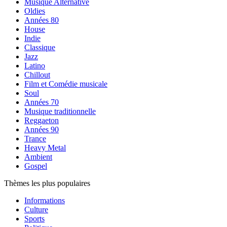
Musique Alternative
Oldies
Années 80
House
Indie
Classique
Jazz
Latino
Chillout
Film et Comédie musicale
Soul
Années 70
Musique traditionnelle
Reggaeton
Années 90
Trance
Heavy Metal
Ambient
Gospel
Thèmes les plus populaires
Informations
Culture
Sports