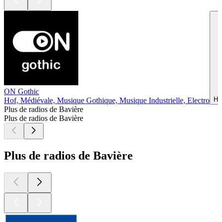
ON Gothic
Ho
Hof, Médiévale, Musique Gothique, Musique Industrielle, Electro
Plus de radios de Bavière
Plus de radios de Bavière
Plus de radios de Bavière