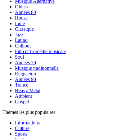
Musique Alternative
Oldies
Années 80
House
Indie
Classique
Jazz
Latino
Chillout
Film et Comédie musicale
Soul
Années 70
Musique traditionnelle
Reggaeton
Années 90
Trance
Heavy Metal
Ambient
Gospel
Thèmes les plus populaires
Informations
Culture
Sports