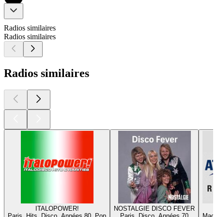
Radios similaires
Radios similaires
Radios similaires
ITALOPOWER!
NOSTALGIE DISCO FEVER
Paris, Hits, Disco, Années 80, Pop
Paris, Disco, Années 70
Mach