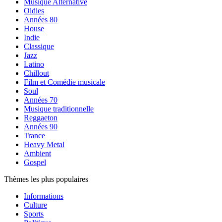
Musique Alternative
Oldies
Années 80
House
Indie
Classique
Jazz
Latino
Chillout
Film et Comédie musicale
Soul
Années 70
Musique traditionnelle
Reggaeton
Années 90
Trance
Heavy Metal
Ambient
Gospel
Thèmes les plus populaires
Informations
Culture
Sports