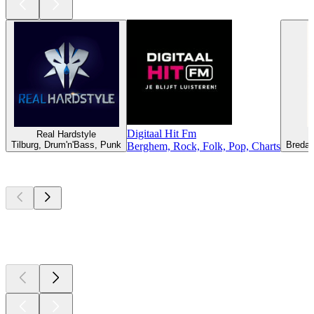
Digitaal Hit Fm
Real Hardstyle
Tilburg, Drum'n'Bass, Punk
Breda,
Berghem, Rock, Folk, Pop, Charts
Les meilleurs
podcasts
Les meilleurs
podcasts
Les meilleurs
podcasts