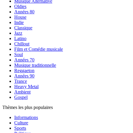
Musique Alternative
Oldies
Années 80
House
Indie
Classique
Jazz
Latino
Chillout
Film et Comédie musicale
Soul
Années 70
Musique traditionnelle
Reggaeton
Années 90
Trance
Heavy Metal
Ambient
Gospel
Thèmes les plus populaires
Informations
Culture
Sports