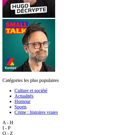
Catégories les plus populaires
Culture et société
Actualités
Humour
Sports
Crime : histoires vraies
A - H
I - P
Q - Z