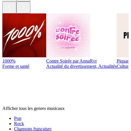
1000%
Contre Soirée par AnnaRvr
Piquant
Forme et santé
Actualité du divertissement, Actualités
Culture 
Genres
musicaux
Genres
musicaux
Genres
musicaux
Afficher tous les genres musicaux
Pop
Rock
Chansons françaises