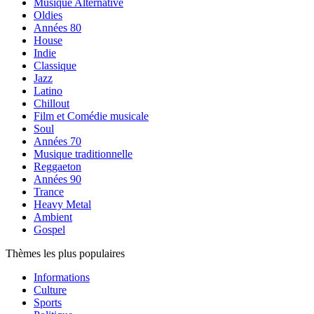
Musique Alternative
Oldies
Années 80
House
Indie
Classique
Jazz
Latino
Chillout
Film et Comédie musicale
Soul
Années 70
Musique traditionnelle
Reggaeton
Années 90
Trance
Heavy Metal
Ambient
Gospel
Thèmes les plus populaires
Informations
Culture
Sports