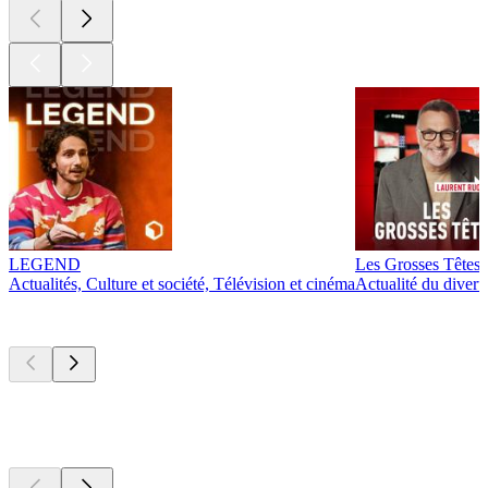
LEGEND
Les Grosses Têtes
Actualités, Culture et société, Télévision et cinéma
Actualité du diver
Actuellement
populaire
Actuellement
populaire
Actuellement
populaire