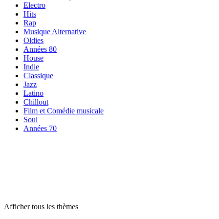
Electro
Hits
Rap
Musique Alternative
Oldies
Années 80
House
Indie
Classique
Jazz
Latino
Chillout
Film et Comédie musicale
Soul
Années 70
Radios par
thème
Radios par
thème
Radios par
thème
Afficher tous les thèmes