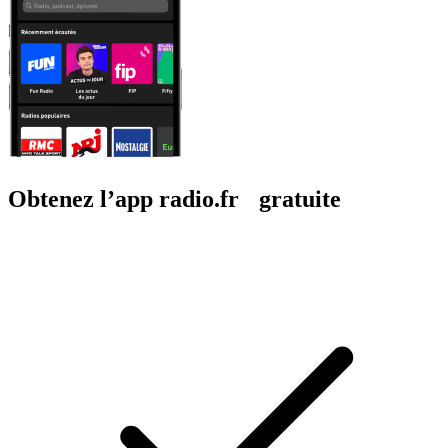
Obtenez l’app radio.fr gratuite