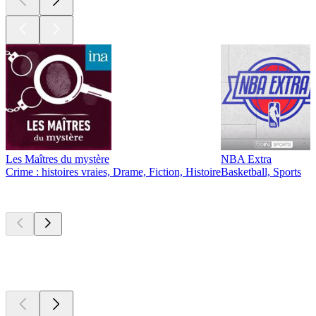
Les Maîtres du mystère
NBA Extra
Crime : histoires vraies, Drame, Fiction, Histoire
Basketball, Sports
Nouveau et
remarquable
Nouveau et
remarquable
Nouveau et
remarquable