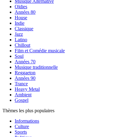
Musique Alternative
Oldies
Années 80
House
Indie
Classique
Jazz
Latino
Chillout
Film et Comédie musicale
Soul
Années 70
Musique traditionnelle
Reggaeton
Années 90
Trance
Heavy Metal
Ambient
Gospel
Thèmes les plus populaires
Informations
Culture
Sports