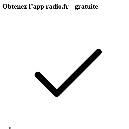
Obtenez l’app radio.fr gratuite