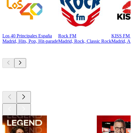
Los 40 Principales España
Rock FM
KISS FM E
Madrid, Hits, Pop, Hit-parade
Madrid, Rock, Classic Rock
Madrid, An
Les meilleurs
podcasts
Les meilleurs
podcasts
Les meilleurs
podcasts