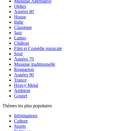
Musique Alternative
Oldies
Années 80
House
Indie
Classique
Jazz
Latino
Chillout
Film et Comédie musicale
Soul
Années 70
Musique traditionnelle
Reggaeton
Années 90
Trance
Heavy Metal
Ambient
Gospel
Thèmes les plus populaires
Informations
Culture
Sports