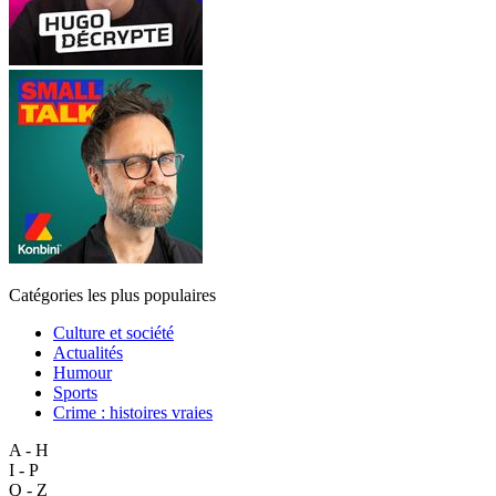
Catégories les plus populaires
Culture et société
Actualités
Humour
Sports
Crime : histoires vraies
A - H
I - P
Q - Z