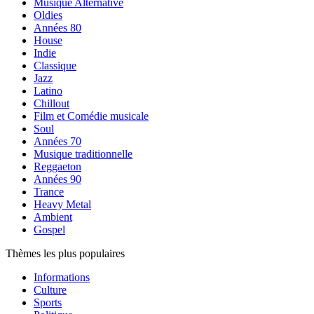
Musique Alternative
Oldies
Années 80
House
Indie
Classique
Jazz
Latino
Chillout
Film et Comédie musicale
Soul
Années 70
Musique traditionnelle
Reggaeton
Années 90
Trance
Heavy Metal
Ambient
Gospel
Thèmes les plus populaires
Informations
Culture
Sports