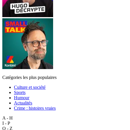
Catégories les plus populaires
Culture et société
Sports
Humour
Actualités
Crime : histoires vraies
A - H
I - P
Q - Z