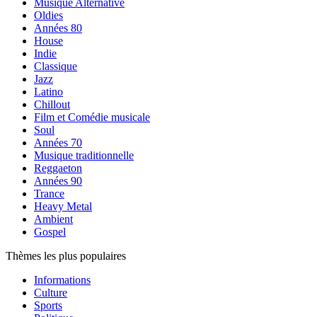
Musique Alternative
Oldies
Années 80
House
Indie
Classique
Jazz
Latino
Chillout
Film et Comédie musicale
Soul
Années 70
Musique traditionnelle
Reggaeton
Années 90
Trance
Heavy Metal
Ambient
Gospel
Thèmes les plus populaires
Informations
Culture
Sports