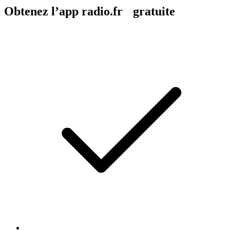
Obtenez l’app radio.fr gratuite