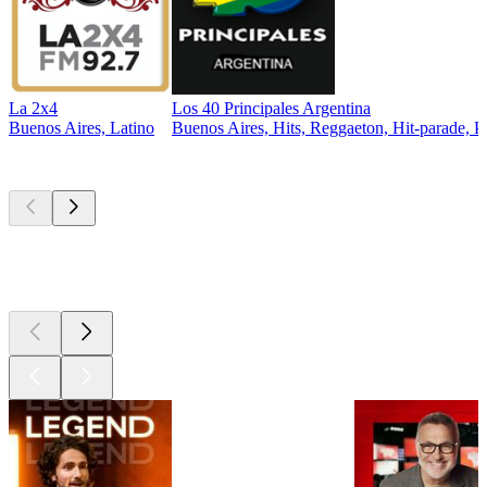
La 2x4
Los 40 Principales Argentina
Buenos Aires, Latino
Buenos Aires, Hits, Reggaeton, Hit-parade, P
Les meilleurs
podcasts
Les meilleurs
podcasts
Les meilleurs
podcasts