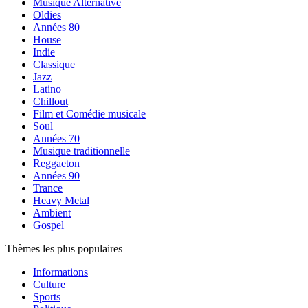
Musique Alternative
Oldies
Années 80
House
Indie
Classique
Jazz
Latino
Chillout
Film et Comédie musicale
Soul
Années 70
Musique traditionnelle
Reggaeton
Années 90
Trance
Heavy Metal
Ambient
Gospel
Thèmes les plus populaires
Informations
Culture
Sports