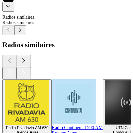
Radios similaires
Radios similaires
Radios similaires
Radio Continental 590 AM
Radio Rivadavia AM 630
UTN Cord
Buenos Aires
Cordoue, D
Buenos Aires