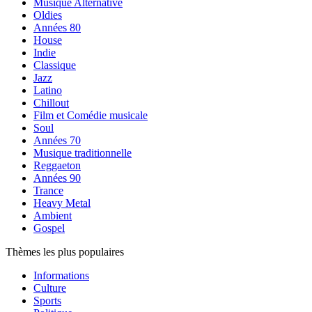
Musique Alternative
Oldies
Années 80
House
Indie
Classique
Jazz
Latino
Chillout
Film et Comédie musicale
Soul
Années 70
Musique traditionnelle
Reggaeton
Années 90
Trance
Heavy Metal
Ambient
Gospel
Thèmes les plus populaires
Informations
Culture
Sports