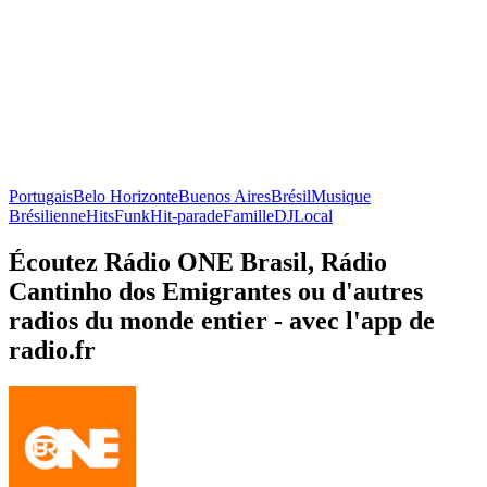
Portugais
Belo Horizonte
Buenos Aires
Brésil
Musique
Brésilienne
Hits
Funk
Hit-parade
Famille
DJ
Local
Écoutez Rádio ONE Brasil, Rádio
Cantinho dos Emigrantes ou d'autres
radios du monde entier - avec l'app de
radio.fr