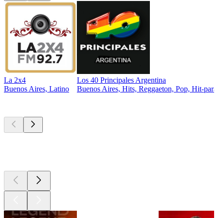
La 2x4
Los 40 Principales Argentina
Buenos Aires, Latino
Buenos Aires, Hits, Reggaeton, Pop, Hit-para
Les meilleurs
podcasts
Les meilleurs
podcasts
Les meilleurs
podcasts