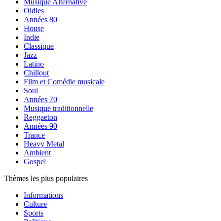
Musique Alternative
Oldies
Années 80
House
Indie
Classique
Jazz
Latino
Chillout
Film et Comédie musicale
Soul
Années 70
Musique traditionnelle
Reggaeton
Années 90
Trance
Heavy Metal
Ambient
Gospel
Thèmes les plus populaires
Informations
Culture
Sports